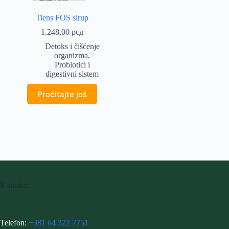
Tiens FOS sirup
1.248,00
рсд
Detoks i čišćenje
organizma
,
Probiotici i
digestivni sistem
Pročitajte još
Kontakt:
Telefon:
+381 64 322 7751