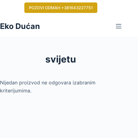
Skip
POZOVI ODMAH +381643227751
to
content
Eko Dućan
svijetu
Nijedan proizvod ne odgovara izabranim
kriterijumima.