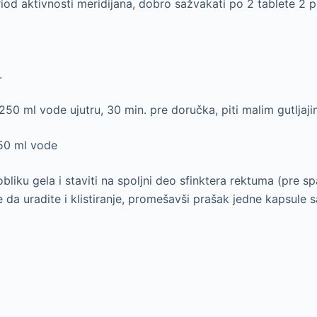
iod aktivnosti meridijana, dobro sažvakati po 2 tablete 2 
.
250 ml vode ujutru, 30 min. pre doručka, piti malim gutljaj
250 ml vode
 obliku gela i staviti na spoljni deo sfinktera rektuma (pre
 uradite i klistiranje, promešavši prašak jedne kapsule s