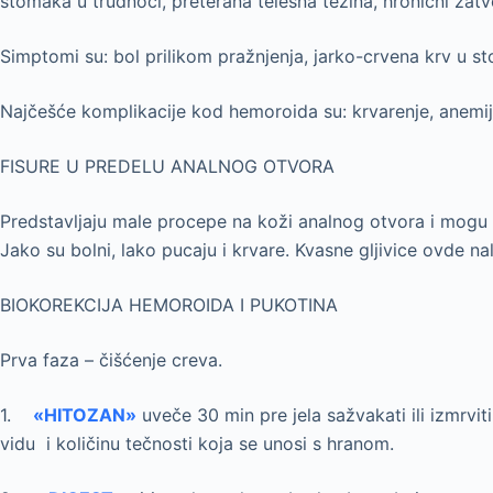
stomaka u trudnoći, preterana telesna težina, hronični zatv
Simptomi su: bol prilikom pražnjenja, jarko-crvena krv u st
Najčešće komplikacije kod hemoroida su: krvarenje, anemija
FISURE U PREDELU ANALNOG OTVORA
Predstavljaju male procepe na koži analnog otvora i mogu 
Jako su bolni, lako pucaju i krvare. Kvasne gljivice ovde na
BIOKOREKCIJA HEMOROIDA I PUKOTINA
Prva faza – čišćenje creva.
1.
«HITOZAN»
uveče 30 min pre jela sažvakati ili izmrvit
vidu i količinu tečnosti koja se unosi s hranom.