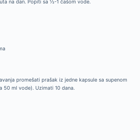
puta na dan. Popiti sa ½-1 čašom vode.
ima
 spavanja promešati prašak iz jedne kapsule sa supenom
a 50 ml vode). Uzimati 10 dana.