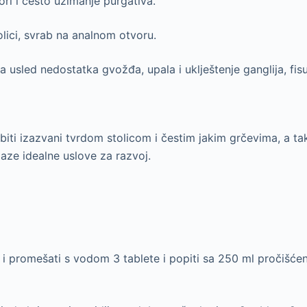
ori i često uzimanje purgativa.
olici, svrab na analnom otvoru.
 usled nedostatka gvožđa, upala i uklještenje ganglija, fis
biti izazvani tvrdom stolicom i čestim jakim grčevima, a 
laze idealne uslove za razvoj.
i i promešati s vodom 3 tablete i popiti sa 250 ml pročišćen