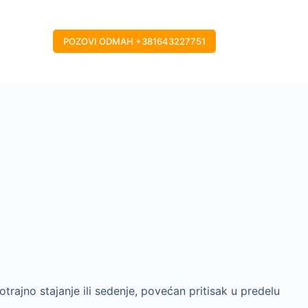
POZOVI ODMAH +381643227751
rajno stajanje ili sedenje, povećan pritisak u predelu