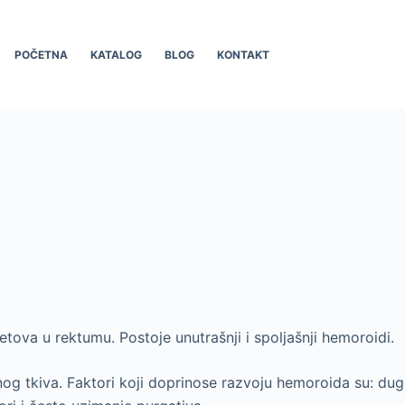
POČETNA
KATALOG
BLOG
KONTAKT
etova u rektumu. Postoje unutrašnji i spoljašnji hemoroidi.
 tkiva. Faktori koji doprinose razvoju hemoroida su: dugot