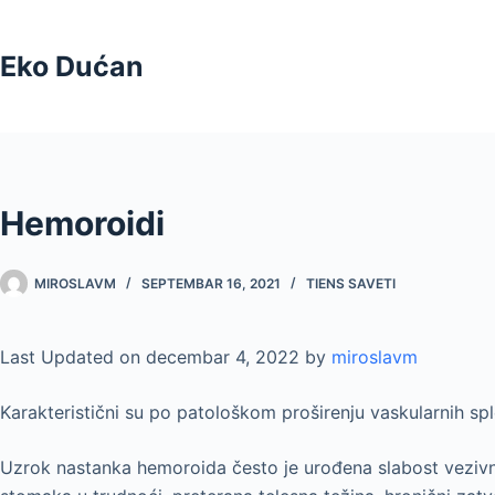
Skip
to
Eko Dućan
content
Hemoroidi
MIROSLAVM
SEPTEMBAR 16, 2021
TIENS SAVETI
Last Updated on decembar 4, 2022 by
miroslavm
Karakteristični su po patološkom proširenju vaskularnih spl
Uzrok nastanka hemoroida često je urođena slabost vezivnog