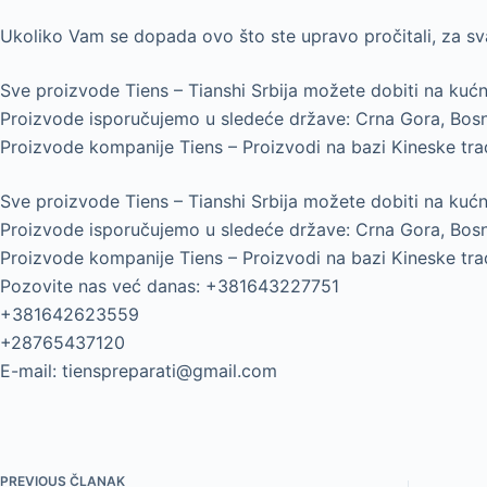
Ukoliko Vam se dopada ovo što ste upravo pročitali, za sv
Sve proizvode Tiens – Tianshi Srbija možete dobiti na kuć
Proizvode isporučujemo u sledeće države: Crna Gora, Bosn
Proizvode kompanije Tiens – Proizvodi na bazi Kineske tra
Sve proizvode Tiens – Tianshi Srbija možete dobiti na kuć
Proizvode isporučujemo u sledeće države: Crna Gora, Bosn
Proizvode kompanije Tiens – Proizvodi na bazi Kineske tra
Pozovite nas već danas: +381643227751
+381642623559
+28765437120
E-mail: tienspreparati@gmail.com
PREVIOUS
ČLANAK