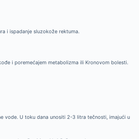
ura i ispadanje sluzokože rektuma.
takođe i poremećajem metabolizma ili Kronovom bolesti.
e vode. U toku dana unositi 2-3 litra tečnosti, imajući u