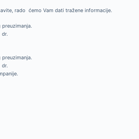
javite, rado ćemo Vam dati tražene informacije.
g preuzimanja.
 dr.
g preuzimanja.
 dr.
mpanije.