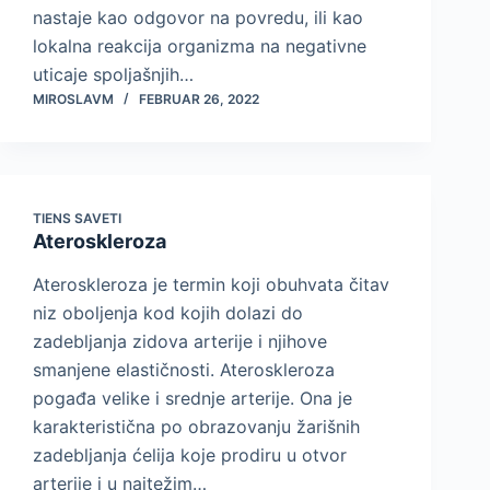
nastaje kao odgovor na povredu, ili kao
lokalna reakcija organizma na negativne
uticaje spoljašnjih…
MIROSLAVM
FEBRUAR 26, 2022
TIENS SAVETI
Ateroskleroza
Ateroskleroza je termin koji obuhvata čitav
niz oboljenja kod kojih dolazi do
zadebljanja zidova arterije i njihove
smanjene elastičnosti. Ateroskleroza
pogađa velike i srednje arterije. Ona je
karakteristična po obrazovanju žarišnih
zadebljanja ćelija koje prodiru u otvor
arterije i u najtežim…