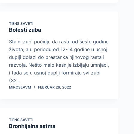
TIENS SAVETI
Bolesti zuba
Stalni zubi počinju da rastu od šeste godine
života, a u periodu od 12-14 godine u usnoj
duplji dolazi do prestanka njihovog rasta i
razvoja. Nešto malo kasnije izbijaju umnjaci,
i tada se u usnoj duplji formiraju svi zubi
(32…
MIROSLAVM
FEBRUAR 26, 2022
TIENS SAVETI
Bronhijalna astma