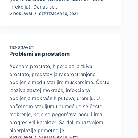
infekcija). Danas se…
MIROSLAVM
SEPTEMBAR 16, 2021
TIENS SAVETI
Problemi sa prostatom
Adenom prostate, hiperplazija tkiva
prostate, predstavlja rasprostranjeno
oboljenje među starijim muškarcima. Često
izaziva zastoj mokraće, infekciona
oboljenja mokraćnih puteva, uremiju. U
početnom stadijumu primećuje se često
mokrenje, koje se pogoršava noću i ima
progresivni karakter. Sa daljim razvojem
hiperplazije primetno je…
MIROSLAVM
SEPTEMBAR 16, 2021