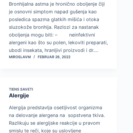
Bronhijalna astma je hronično oboljenje čiji
je osnovni simptom napad gušenja kao
posledica spazma glatkih mišića i otoka
sluzokože bronhija. Razlozi za nastanak
oboljenja mogu biti: – neinfektivni
alergeni kao što su polen, lekoviti preparati,
ubodi insekata, hranljivi proizvodi i dr.…
MIROSLAVM
FEBRUAR 26, 2022
TIENS SAVETI
Alergije
Alergija predstavlja osetljivost organizma
na delovanje alergena na sopstvena tkiva.
Razlikuju se alergijske reakcije u pravom
smislu te reči, koje su uslovljene