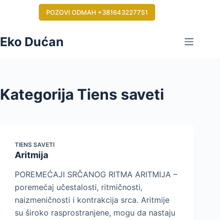
Skip
POZOVI ODMAH +381643227751
to
content
Eko Dućan
Kategorija
Tiens saveti
TIENS SAVETI
Aritmija
POREMEĆAJI SRČANOG RITMA ARITMIJA –
poremećaj učestalosti, ritmičnosti,
naizmeničnosti i kontrakcija srca. Aritmije
su široko rasprostranjene, mogu da nastaju