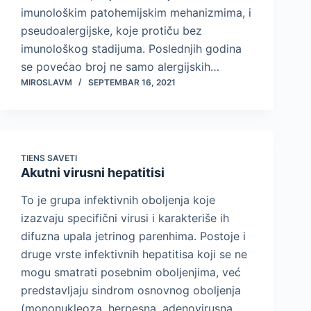
imunološkim patohemijskim mehanizmima, i
pseudoalergijske, koje protiču bez
imunološkog stadijuma. Poslednjih godina
se povećao broj ne samo alergijskih…
MIROSLAVM
SEPTEMBAR 16, 2021
TIENS SAVETI
Akutni virusni hepatitisi
To je grupa infektivnih oboljenja koje
izazvaju specifični virusi i karakteriše ih
difuzna upala jetrinog parenhima. Postoje i
druge vrste infektivnih hepatitisa koji se ne
mogu smatrati posebnim oboljenjima, već
predstavljaju sindrom osnovnog oboljenja
(mononukleoza, herpesna, adenovirusna