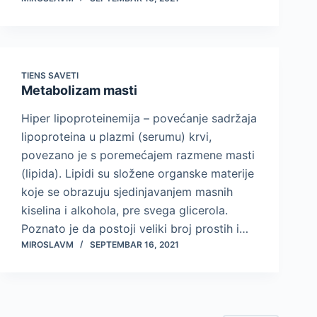
TIENS SAVETI
Metabolizam masti
Hiper lipoproteinemija – povećanje sadržaja
lipoproteina u plazmi (serumu) krvi,
povezano je s poremećajem razmene masti
(lipida). Lipidi su složene organske materije
koje se obrazuju sjedinjavanjem masnih
kiselina i alkohola, pre svega glicerola.
Poznato je da postoji veliki broj prostih i…
MIROSLAVM
SEPTEMBAR 16, 2021