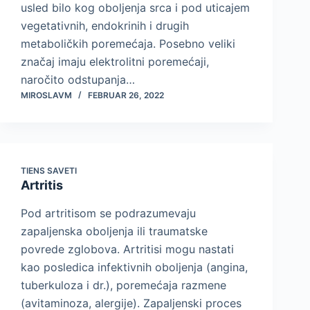
usled bilo kog oboljenja srca i pod uticajem
vegetativnih, endokrinih i drugih
metaboličkih poremećaja. Posebno veliki
značaj imaju elektrolitni poremećaji,
naročito odstupanja…
MIROSLAVM
FEBRUAR 26, 2022
TIENS SAVETI
Artritis
Pod artritisom se podrazumevaju
zapaljenska oboljenja ili traumatske
povrede zglobova. Artritisi mogu nastati
kao posledica infektivnih oboljenja (angina,
tuberkuloza i dr.), poremećaja razmene
(avitaminoza, alergije). Zapaljenski proces