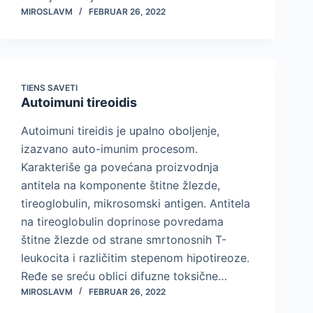
MIROSLAVM
FEBRUAR 26, 2022
TIENS SAVETI
Autoimuni tireoidis
Autoimuni tireidis je upalno oboljenje,
izazvano auto-imunim procesom.
Karakteriše ga povećana proizvodnja
antitela na komponente štitne žlezde,
tireoglobulin, mikrosomski antigen. Antitela
na tireoglobulin doprinose povredama
štitne žlezde od strane smrtonosnih T-
leukocita i različitim stepenom hipotireoze.
Ređe se sreću oblici difuzne toksične…
MIROSLAVM
FEBRUAR 26, 2022