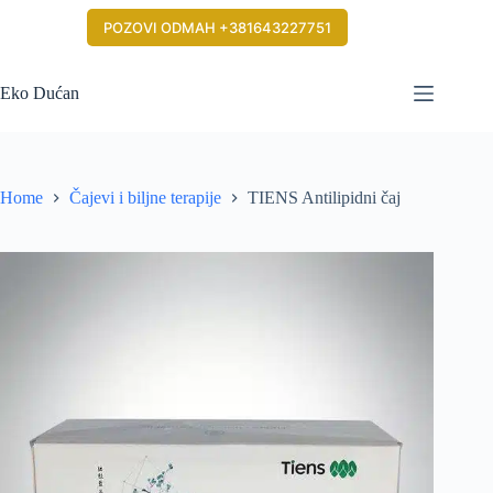
Skip
to
POZOVI ODMAH +381643227751
content
Eko Dućan
Home
Čajevi i biljne terapije
TIENS Antilipidni čaj