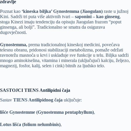
zdravlje
Poznat kao
‘kineska biljka’ Gynostemma (Jiaogulan)
raste u južnoj
Kini. Sadrži tri puta više aktivnih tvari –
saponini – kao ginseng
,
stoga Kinezi imaju tendenciju da opisuju Jiaogulan frazom “poput
ginsenga, ali bolji”. Tradicionalno se smatra da osigurava
dugovječnosti.
Gynostemma,
prema tradicionalnoj kineskoj medicini, povećava
telesnu obranu, pridonosi stabilizaciji metabolizma, pomaže održati
ravnotežu masnoća u krvi i usklađuje sve funkcije u telu. Biljka sadrži
mnogo aminokiselina, vitamina i minerala (uključujući kalciju, željezo,
magnezij, fosfor, kalij, selen i cink) bitnih za ljudsko telo.
SASTOJCI TIENS Antilipidni čaja
Sastav
TIENS Antilipidnog čaja
uključuje:
lišće Gynostemme (Gynostemma pentaphyllum)
,
Lotus lišća (folium nelumbinis)
,