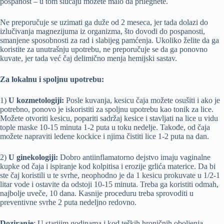
pospanost – u tom slučaju možete malo da prilegnete.
Ne preporučuje se uzimati ga duže od 2 meseca, jer tada dolazi do
izlučivanja magnezijuma iz organizma, što dovodi do pospanosti,
smanjene sposobnosti za rad i slabijeg pamćenja. Ukoliko želite da ga
koristite za unutrašnju upotrebu, ne preporučuje se da ga ponovno
kuvate, jer tada već čaj delimično menja hemijski sastav.
Za lokalnu i spoljnu upotrebu:
1)
U kozmetologiji:
Posle kuvanja, kesicu čaja možete osušiti i ako je
potrebno, ponovo je iskoristiti za spoljnu upotrebu kao tonik za lice.
Možete otvoriti kesicu, popariti sadržaj kesice i stavljati na lice u vidu
tople maske 10-15 minuta 1-2 puta u toku nedelje. Takođe, od čaja
možete napraviti ledene kockice i njima čistiti lice 1-2 puta na dan.
2)
U ginekologiji:
Dobro antiinflamatorno dejstvo imaju vaginalne
kupke od čaja i ispiranje kod kolpitisa i erozije grlića materice. Da bi
ste čaj koristili u te svrhe, neophodno je da 1 kesicu prokuvate u 1/2-1
litar vode i ostavite da odstoji 10-15 minuta. Treba ga koristiti odmah,
najbolje uveče, 10 dana. Kasnije proceduru treba sprovoditi u
preventivne svrhe 2 puta nedeljno redovno.
Doziranje
: U starijim godinama i kod teških hroničnih oboljenja