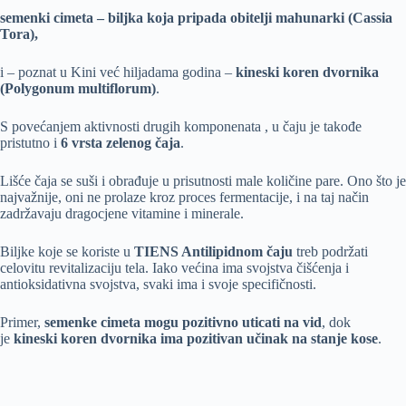
semenki cimeta – biljka koja pripada obitelji mahunarki (Cassia
Tora),
i – poznat u Kini već hiljadama godina –
kineski koren dvornika
(Polygonum multiflorum)
.
S povećanjem aktivnosti drugih komponenata , u čaju je takođe
pristutno i
6 vrsta zelenog čaja
.
Lišće čaja se suši i obrađuje u prisutnosti male količine pare. Ono što je
najvažnije, oni ne prolaze kroz proces fermentacije, i na taj način
zadržavaju dragocjene vitamine i minerale.
Biljke koje se koriste u
TIENS Antilipidnom čaju
treb podržati
celovitu revitalizaciju tela. Iako većina ima svojstva čišćenja i
antioksidativna svojstva, svaki ima i svoje specifičnosti.
Primer,
semenke cimeta mogu pozitivno uticati na vid
, dok
je
kineski koren dvornika ima pozitivan učinak na stanje kose
.