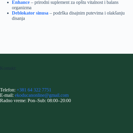
Enhance
– prirodni suplement za opštu vitalnost i balans
organizma
Deblokator sinusa
– podrška disajnim putevima i olakšanju
disanja
Kontakt:
Telefon:
+381 64 322 7751
E-mail:
ekoducanonline@gmail.com
Radno vreme: Pon–Sub: 08:00–20:00