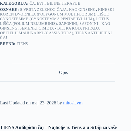
KATEGORIJA:
ČAJEVI I BILJNE TERAPIJE
OZNAKE:
6 VRSTA ZELENOG ČAJA
,
KAO GINSENG
,
KINESKI
KOREN DVORNIKA (POLYGONUM MULTIFLORUM)
,
LIŠĆE
GYNOSTEMME (GYNOSTEMMA PENTAPHYLLUM)
,
LOTUS
LIŠĆA (FOLIUM NELUMBINIS)
,
SAPONINI
,
SAPONINI - KAO
GINSENG
,
SEMENKI CIMETA - BILJKA KOJA PRIPADA
OBITELJI MAHUNARKI (CASSIA TORA)
,
TIENS ANTILIPIDNI
ČAJ
BREND:
TIENS
Opis
Last Updated on maj 23, 2026 by
miroslavm
TIENS Antilipidni čaj – Najbolje iz Tiens-a u Srbiji za vaše