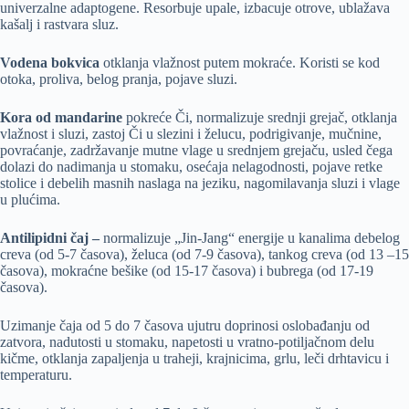
univerzalne adaptogene. Resorbuje upale, izbacuje otrove, ublažava
kašalj i rastvara sluz.
Vodena bokvica
otklanja vlažnost putem mokraće.
Koristi se kod
otoka, proliva, belog pranja, pojave sluzi.
Kora od mandarine
pokreće Či, normalizuje srednji grejač, otklanja
vlažnost i sluzi,
zastoj Či u slezini i želucu, podrigivanje, mučnine,
povraćanje, zadržavanje mutne vlage u srednjem grejaču, usled čega
dolazi do nadimanja u stomaku, osećaja nelagodnosti, pojave retke
stolice i debelih masnih naslaga na jeziku, nagomilavanja sluzi i vlage
u plućima.
Antilipidni čaj –
normalizuje „Jin-Jang“ energije u kanalima debelog
creva (od 5-7 časova), želuca (od 7-9 časova), tankog creva (od 13 –15
časova), mokraćne bešike (od 15-17 časova) i bubrega (od 17-19
časova).
Uzimanje čaja od 5 do 7 časova ujutru doprinosi oslobađanju od
zatvora, nadutosti u stomaku, napetosti u vratno-potiljačnom delu
kičme, otklanja zapaljenja u traheji, krajnicima, grlu, leči drhtavicu i
temperaturu.