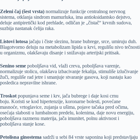
Zeleni čaj (šest vrsta)
normalizuje funkcije centralnog nervnog
sistema, otklanja sindrom mamurluka, ima antioksidantsko dejstvo,
deluje antipiretički kod prehlade, odličan je „čistač“ krvnih sudova,
suzbija nastanak ćelija raka.
Listovi lotosa
jačaju i čiste slezinu, hrane bubrege, srce, umiruju duh.
Blagotvorno deluju na metabolizam lipida u krvi, regulišu nivo tečnosti
u organizmu, olakšavaju disanje i snižavaju arterijski pritisak.
Senino seme
poboljšava vid, vlaži creva, poboljšava varenje,
normalizuje stolicu, olakšava izbacivanje fekalija, stimuliše izlučivanje
žuči, reguliše rad jetre i smanjuje stvaranje gasova, koji nastaju kao
posledica nepravilne ishrane.
Troskot
popunjava seme i krv, jača bubrege i daje kosi crnu
boju.
Koristi se kod hipertenzije, koronarne bolesti, povećane
masnoće, vrtoglavice, zujanja u ušima, pojave tačaka pred očima,
osećaja slabosti u lumbalnom predelu, kolenima, daje novu energiju,
poboljšava razmenu materija, jača imunitet, polnu aktivnost i
poboljšava stanje kose.
Petolisna ginostema
sadrži u sebi 84 vrste saponina koji predstavljaju