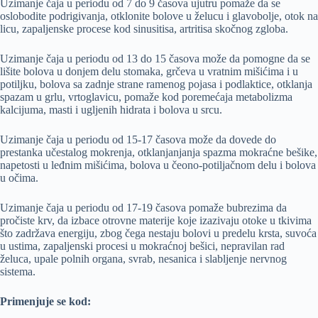
Uzimanje čaja u periodu od 7 do 9 časova ujutru pomaže da se
oslobodite podrigivanja, otklonite bolove u želucu i glavobolje, otok na
licu, zapaljenske procese kod sinusitisa, artritisa skočnog zgloba.
Uzimanje čaja u periodu od 13 do 15 časova može da pomogne da se
lišite bolova u donjem delu stomaka, grčeva u vratnim mišićima i u
potiljku, bolova sa zadnje strane ramenog pojasa i podlaktice, otklanja
spazam u grlu, vrtoglavicu, pomaže kod poremećaja metabolizma
kalcijuma, masti i ugljenih hidrata i bolova u srcu.
Uzimanje čaja u periodu od 15-17 časova može da dovede do
prestanka učestalog mokrenja, otklanjanjanja spazma mokraćne bešike,
napetosti u leđnim mišićima, bolova u čeono-potiljačnom delu i bolova
u očima.
Uzimanje čaja u periodu od 17-19 časova pomaže bubrezima da
pročiste krv, da izbace otrovne materije koje izazivaju otoke u tkivima
što zadržava energiju, zbog čega nestaju bolovi u predelu krsta, suvoća
u ustima, zapaljenski procesi u mokraćnoj bešici, nepravilan rad
želuca, upale polnih organa, svrab, nesanica i slabljenje nervnog
sistema.
Primenjuje se kod: