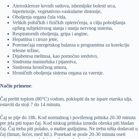
Ateroskleroze krvnih sudova, ishemijske bolesti srca,
hipertenzije, vegetativno-vaskularne distonije,
Oboljenja organa čula vida,
Velikih psihičkih i fizičkih opterećenja, u cilju poboljšanja
opšteg subjektivnog stanja i stanja nervnog sistema,
Respiratornih oboljenja, gripa i angine,
Hepatitisa i ciroze jetre,
Poremećaja energetskog balansa u programima za korekciju
telesne težine,
Dijabetesa melitusa, kao pomoćno sredstvo,
Sindroma mamurluka i pijanstva,
Sindroma hroničnog umora,
Hroničnih oboljenja sistema organa za varenje.
Način primene
:
Čaj preliti toplom (80°C) vodom, poklopiti da ne ispare etarska ulja,
ostaviti da stoji 7 do 14 minuta.
Čaj se pije do 18h. Kod normalnog i povišenog pritiska 20-30 minuta
pre jela piti topao čaj. Kod niskog pritiska između obroka piti hladan
čaj. Čaj treba piti polako, u malim gutljajima. Ne treba ništa dodavati u
čaj (limun, šećer, med itd.). Ponekad se posle 20-30 minuta oseti