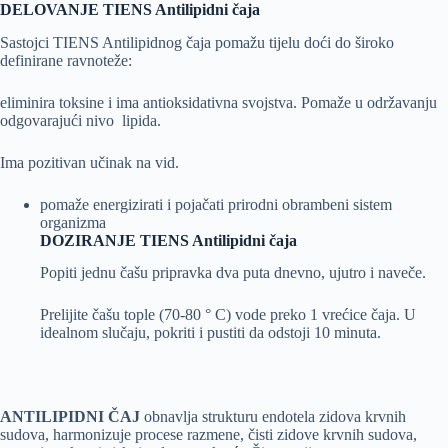
DELOVANJE TIENS Antilipidni čaja
Sastojci TIENS Antilipidnog čaja pomažu tijelu doći do široko
definirane ravnoteže:
eliminira toksine i ima antioksidativna svojstva. Pomaže u održavanju
odgovarajući nivo lipida.
Ima pozitivan učinak na vid.
pomaže energizirati i pojačati prirodni obrambeni sistem
organizma
DOZIRANJE TIENS Antilipidni čaja
Popiti jednu čašu pripravka dva puta dnevno, ujutro i naveče.
Prelijite čašu tople (70-80 ° C) vode preko 1 vrećice čaja. U
idealnom slučaju, pokriti i pustiti da odstoji 10 minuta.
ANTILIPIDNI ČAJ
obnavlja strukturu endotela zidova krvnih
sudova, harmonizuje procese razmene, čisti zidove krvnih sudova,