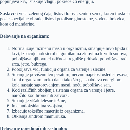
popunjava krv, istiskuje vlagu, pokreće Či energiju.
Sastav:
6 vrsta zelenog čaja, listovi lotosa, senino seme, koren troskota
posle specijalne obrade, listovi petolisne ginosteme, vodena bokvica,
kora od mandarine.
Delovanje na organizam:
Normalizuje razmenu masti u organizmu, smanjuje nivo lipida u
krvi, izbacuje holesterol nagomilan na zidovima krvnih sudova,
poboljšava njihovu elastičnost, reguliše pritisak, poboljšava rad
srca, jetre, bubrega,
Poboljšava vid, funkciju organa za varenje i slezine,
Smanjuje povišenu temperaturu, nervnu napetost usled stresova,
krepi organizam preko dana tako što ga snabdeva energijom
koja nastaje sagorevanjem masti, noću poboljšava san,
Kod različitih oboljenja sistema organa za varenje i jetre,
naročito kod hroničnih zatvora,
Smanjuje višak telesne težine,
Ima antioksidantna svojstva,
Izbacuje toksične materije iz organizma,
Otklanja sindrom mamurluka.
Delovanje pojedinačnih sastojaka: