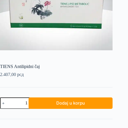
TIENS Antilipidni čaj
2.407,00
рсд
TIENS
Dodaj u korpu
Antilipidni
čaj
količina