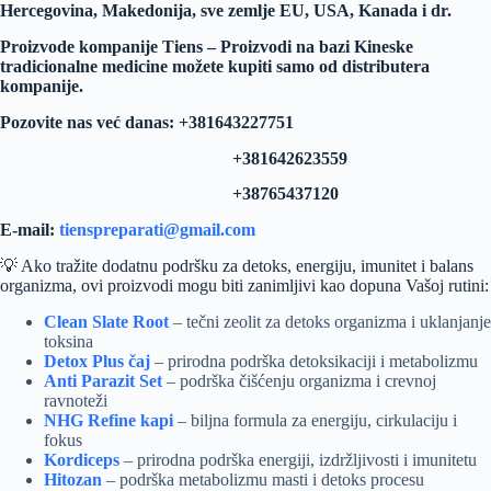
Hercegovina, Makedonija, sve zemlje EU, USA, Kanada i dr.
Proizvode kompanije Tiens – Proizvodi na bazi Kineske
tradicionalne medicine možete kupiti samo od distributera
kompanije.
Pozovite nas već danas: +381643227751
+381642623559
+38765437120
E-mail:
tienspreparati@gmail.com
💡 Ako tražite dodatnu podršku za detoks, energiju, imunitet i balans
organizma, ovi proizvodi mogu biti zanimljivi kao dopuna Vašoj rutini:
Clean Slate Root
– tečni zeolit za detoks organizma i uklanjanje
toksina
Detox Plus čaj
– prirodna podrška detoksikaciji i metabolizmu
Anti Parazit Set
– podrška čišćenju organizma i crevnoj
ravnoteži
NHG Refine kapi
– biljna formula za energiju, cirkulaciju i
fokus
Kordiceps
– prirodna podrška energiji, izdržljivosti i imunitetu
Hitozan
– podrška metabolizmu masti i detoks procesu