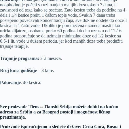
neophodno je početi sa uzimanjem manjih doza tokom 7 dana, u
zavisnosti od toga kako se osećate. Zato kesicu treba da podelite na 4
dela i 1/4 kesice preliti 1 čašom tople vode. Svakih 7 dana treba
postepeno povećavati koncentraciju čaja, sve dok ne dođete do doze 1
kesica na 1 čašu vode. Ukoliko je poremećena razmena masti i kod
uričke dijateze, osobama preko 60 godina i deci u uzrastu od 12-16
godina preporučuje se da uzimaju minimalne doze od 1/2 kesice sa
0,5-1 lit. vode u dužem periodu, jer kod manjih doza treba produžiti
trajanje terapije.
Trajanje programa
:
2-3 meseca.
Broj kura godišnje
– 3 kure.
Pakovanje
: 40 kesica.
Sve proizvode Tiens – Tianshi Srbija možete dobiti na kućnu
adresu za Srbiju a za Beograd postoji i mogućnost ličnog
preuzimanja.
Proizvode isporučujemo u sledeće države: Crna Gora, Bosna i