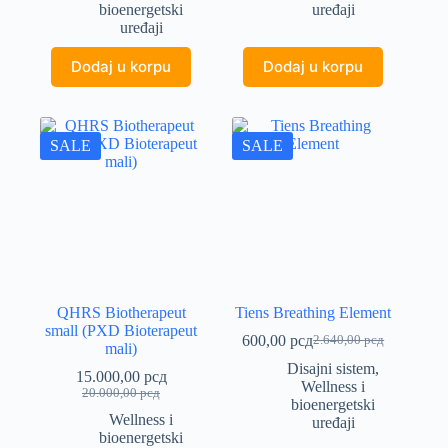
bioenergetski
uređaji
bila:
12.000,00 рсд.
100.000,00 рсд.
uređaji
16.000,00 рсд.
Dodaj u korpu
Dodaj u korpu
SALE
SALE
QHRS Biotherapeut
Tiens Breathing Element
small (PXD Bioterapeut
600,00
рсд
2.640,00
рсд
Originalna
Trenutna
mali)
cena
cena
Disajni sistem
,
15.000,00
рсд
je
je:
Wellness i
Originalna
Trenutna
20.000,00
рсд
bila:
600,00 рсд.
bioenergetski
cena
cena
Wellness i
2.640,00 рсд.
uređaji
je
je:
bioenergetski
bila:
15.000,00 рсд.