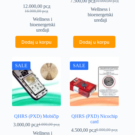
7.500,00
рсд
10.000,00
рсд
Originalna
Trenutna
12.000,00
рсд
cena
cena
Wellness i
Originalna
Trenutna
16.000,00
рсд
je
je:
bioenergetski
cena
cena
Wellness i
bila:
7.500,00 рсд.
uređaji
je
je:
bioenergetski
10.000,00 рсд.
bila:
12.000,00 рсд.
uređaji
16.000,00 рсд.
Dodaj u korpu
Dodaj u korpu
SALE
SALE
QHRS (PXD) Mobičip
QHRS (PXD) Nicochip
card
3.000,00
рсд
4.000,00
рсд
Originalna
Trenutna
4.500,00
рсд
6.000,00
рсд
cena
cena
Originalna
Trenutna
Wellness i