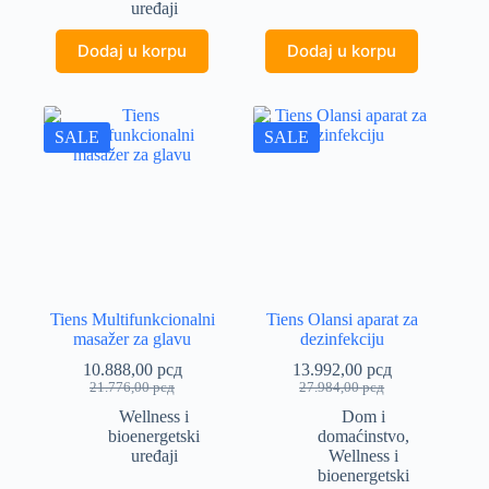
uređaji
20.000,00 рсд.
Dodaj u korpu
Dodaj u korpu
SALE
SALE
Tiens Multifunkcionalni
Tiens Olansi aparat za
masažer za glavu
dezinfekciju
10.888,00
рсд
13.992,00
рсд
Originalna
Trenutna
Originalna
Trenutna
21.776,00
рсд
27.984,00
рсд
cena
cena
cena
cena
Wellness i
Dom i
je
je:
je
je:
bioenergetski
domaćinstvo
,
bila:
10.888,00 рсд.
bila:
13.992,00 рсд.
uređaji
Wellness i
21.776,00 рсд.
27.984,00 рсд.
bioenergetski