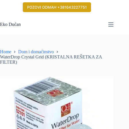
Skip
to
POZOVI ODMAH +381643227751
content
Eko Dućan
Home
Dom i domaćinstvo
WaterDrop Crystal Grid (KRISTALNA REŠETKA ZA
FILTER)