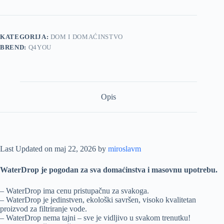
(KRISTALNA
REŠETKA
ZA
FILTER)
KATEGORIJA:
DOM I DOMAĆINSTVO
količina
BREND:
Q4YOU
Opis
Last Updated on maj 22, 2026 by
miroslavm
WaterDrop je pogodan za sva domaćinstva i masovnu upotrebu.
– WaterDrop ima cenu pristupačnu za svakoga.
– WaterDrop je jedinstven, ekološki savršen, visoko kvalitetan
proizvod za filtriranje vode.
– WaterDrop nema tajni – sve je vidljivo u svakom trenutku!