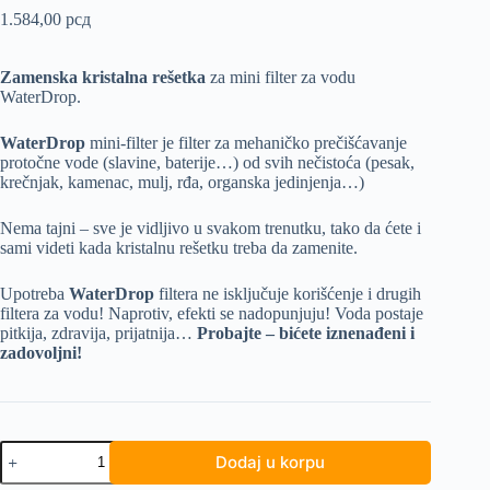
1.584,00
рсд
Zamenska kristalna rešetka
za mini filter za vodu
WaterDrop.
WaterDrop
mini-filter je filter za mehaničko prečišćavanje
protočne vode (slavine, baterije…) od svih nečistoća (pesak,
krečnjak, kamenac, mulj, rđa, organska jedinjenja…)
Nema tajni – sve je vidljivo u svakom trenutku, tako da ćete i
sami videti kada kristalnu rešetku treba da zamenite.
Upotreba
WaterDrop
filtera ne isključuje korišćenje i drugih
filtera za vodu! Naprotiv, efekti se nadopunjuju! Voda postaje
pitkija, zdravija, prijatnija…
Probajte – bićete iznenađeni i
zadovoljni!
WaterDrop
Dodaj u korpu
Crystal
Grid