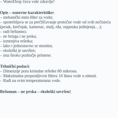
– WaterDrop čuva vaše zdravlje!
Opis – osnovne karakteristike:
– mehanički mini-filter za vodu;
– upotrebljava se za prečišćavanje protočne vode od svih nečistoća
(pesak, krečnjak, kamenac, mulj, rđa, organska jedinjenja…);
– radi bešumno;
– ne brizga i ne prska;
– izmenjiva rešetka;
– lako i jednostavno se montira;
– ekološki je savršen;
– ima široko područje primene.
Tehnički podaci:
– Dimenzije pora kristalne rešetke 80 mikrona.
– Maksimalna propustljivost filtera 10 litara vode u minuti.
– Radi na svim temperaturama vode.
Bešuman – ne prska – ekološki savršen!