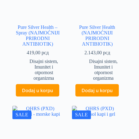
Pure Silver Health –
Pure Silver Health
Spray (NAJMOĆNIJI
(NAJMOĆNIJI
PRIRODNI
PRIRODNI
ANTIBIOTIK)
ANTIBIOTIK)
419,00
рсд
2.143,00
рсд
Disajni sistem
,
Disajni sistem
,
Imunitet i
Imunitet i
otpornost
otpornost
organizma
organizma
Dodaj u korpu
Dodaj u korpu
SALE
SALE