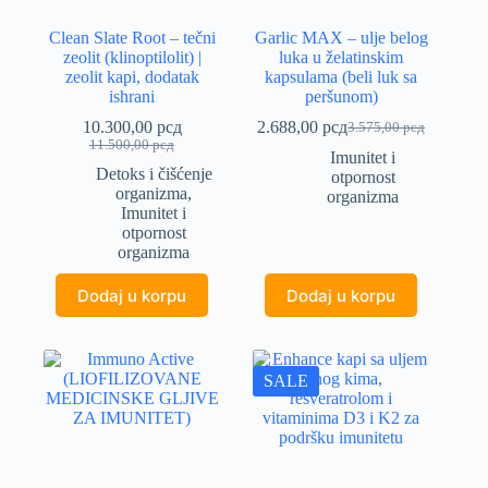
Clean Slate Root – tečni
Garlic MAX – ulje belog
zeolit (klinoptilolit) |
luka u želatinskim
zeolit kapi, dodatak
kapsulama (beli luk sa
ishrani
peršunom)
10.300,00
рсд
2.688,00
рсд
3.575,00
рсд
Originalna
Trenutna
Originalna
Trenutna
11.500,00
рсд
cena
cena
Imunitet i
cena
cena
Detoks i čišćenje
je
je:
otpornost
je
je:
organizma
,
bila:
2.688,00 рсд.
organizma
bila:
10.300,00 рсд.
Imunitet i
3.575,00 рсд.
11.500,00 рсд.
otpornost
organizma
Dodaj u korpu
Dodaj u korpu
SALE