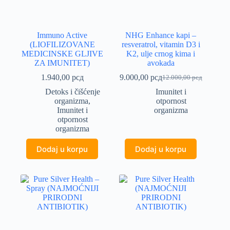
Immuno Active
NHG Enhance kapi –
(LIOFILIZOVANE
resveratrol, vitamin D3 i
MEDICINSKE GLJIVE
K2, ulje crnog kima i
ZA IMUNITET)
avokada
1.940,00
рсд
9.000,00
рсд
12.000,00
рсд
Originalna
Trenutna
cena
cena
Detoks i čišćenje
Imunitet i
je
je:
organizma
,
otpornost
bila:
9.000,00 рсд.
Imunitet i
organizma
12.000,00 рсд.
otpornost
organizma
Dodaj u korpu
Dodaj u korpu